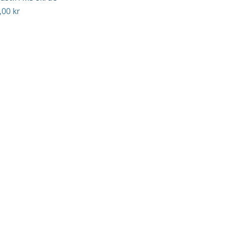
ris
,00 kr
served.