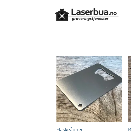
Hurtigvisning
Flaskeåpner
R