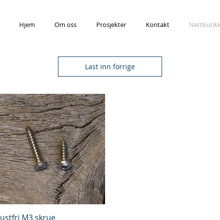
Hjem
Om oss
Prosjekter
Kontakt
Nettbutik
Last inn forrige
Hurtigvisning
ustfri M3 skrue