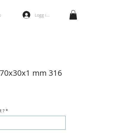
Logg inn
k
t 70x30x1 mm 316
t ?
*