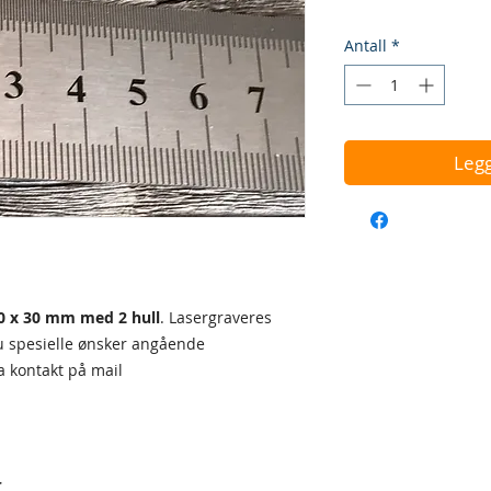
Antall
*
Legg
 70 x 30 mm med 2 hull
. Lasergraveres
du spesielle ønsker angående
 ta kontakt på mail
r