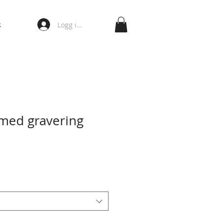
Logg inn
k
med gravering