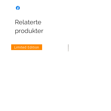
Relaterte
produkter
Limited Edition
Classic SD Alox Limited Edition
120x15 mm messing og